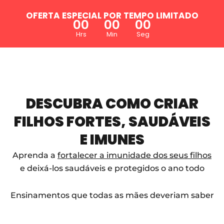
OFERTA ESPECIAL POR TEMPO LIMITADO
00
00
00
Hrs
Min
Seg
DESCUBRA COMO CRIAR
FILHOS FORTES, SAUDÁVEIS
E IMUNES
Aprenda a
fortalecer a imunidade dos seus filhos
e deixá-los saudáveis e protegidos o ano todo
Ensinamentos que todas as mães deveriam saber